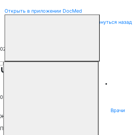
Открыть в приложении DocMed
Вернуться назад
02 марта 2023
Частые ОРВИ
ГРИПП и ОРВИ
02 марта 2023
Врачи
Жанна Валова
Педиатр