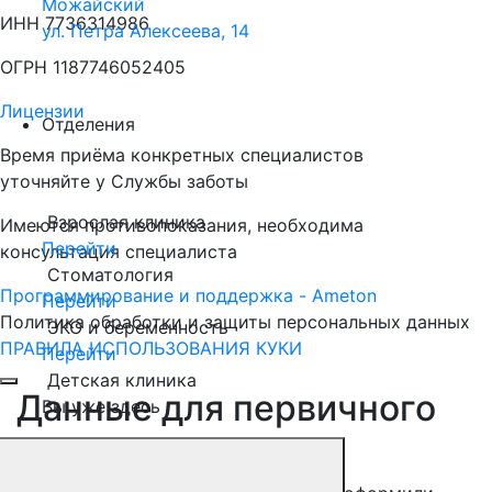
Можайский
ИНН 7736314986
ул. Петра Алексеева, 14
ОГРН 1187746052405
Лицензии
Отделения
Время приёма конкретных специалистов
уточняйте у Службы заботы
Взрослая клиника
Имеются противопоказания, необходима
Перейти
консультация специалиста
Стоматология
Программирование и поддержка - Ameton
Перейти
Политика обработки и защиты
персональных
данных
ЭКО и беременность
ПРАВИЛА ИСПОЛЬЗОВАНИЯ КУКИ
Перейти
Детская клиника
Данные для первичного
Вы уже здесь
приема