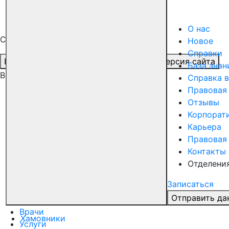
О нас
Специальные возможности
Новое
Справки
Версия для слабовидящих
Обычная версия сайта
База знан
Все клиники
Справка в
Правовая
Цветной бульвар
Отзывы
Корпорат
ул. Трубная, 35
Карьера
Ломоносовский
Правовая
Контакты
Ломоносовский проспект, д.7, к.5
Отделени
Октябрьское поле
Записаться
ул. Маршала Бирюзова, 4к1
Отправить да
Врачи
Хамовники
Услуги