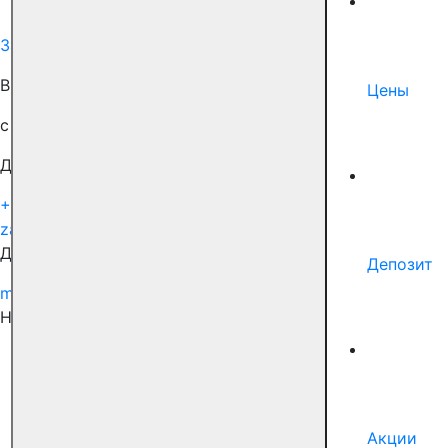
Записаться на прием
Записаться на приём
ВРЕМЯ РАБОТЫ НАШИХ КЛИНИК
Цены
с 9:00 до 21:00
Для связи с нами
+7 (495) 150-99-51
zabota@docdeti.ru
Для сотрудничества
Депозит
marketing@docdeti.ru
Наши соцсети
Акции