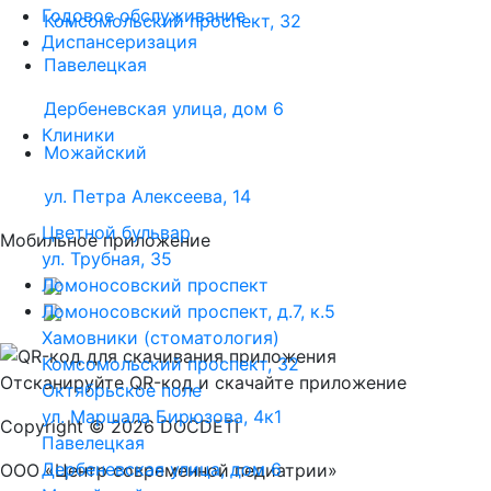
Годовое обслуживание
Комсомольский проспект, 32
Диспансеризация
Павелецкая
Дербеневская улица, дом 6
Клиники
Можайский
ул. Петра Алексеева, 14
Цветной бульвар
Мобильное приложение
ул. Трубная, 35
Ломоносовский проспект
Ломоносовский проспект, д.7, к.5
Хамовники (стоматология)
Комсомольский проспект, 32
Отсканируйте
QR-код
и скачайте приложение
Октябрьское поле
ул. Маршала Бирюзова, 4к1
Copyright © 2026 DOCDETI
Павелецкая
Дербеневская улица, дом 6
ООО «Центр современной педиатрии»