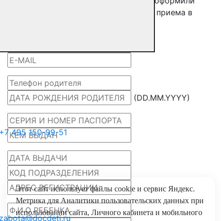
Заполните форму, чтобы мы заранее оформили
необходимые документы для вашего приема в
клинике DocDeti
(DD.MM.YYYY)
+7 495 150-99-51
Этот сайт использует файлы
cookie
и
сервис Яндекс.
Метрика
для Аналитики пользовательских данных при
использовании сайта, Личного кабинета и мобильного
zabota@docdeti.ru