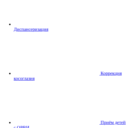
Диспансериза
ция
Коррекция
косоглазия
Приём детей
с ОРВИ