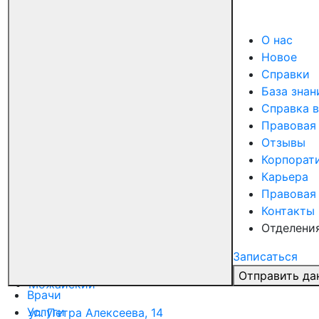
ул. Трубная, 35
О нас
Ломоносовский
Новое
Справки
Ломоносовский проспект, д.7, к.5
База знан
Справка в
Октябрьское поле
Правовая
ул. Маршала Бирюзова, 4к1
Отзывы
Корпорат
Хамовники
Карьера
Правовая
Комсомольский проспект, 32
Контакты
Павелецкая
Отделени
Дербеневская улица, дом 6
Записаться
Отправить да
Можайский
Врачи
Услуги
ул. Петра Алексеева, 14