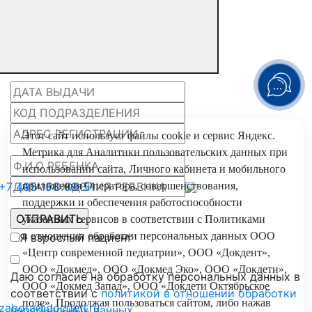
Этот сайт использует файлы
cookie
и
сервис Яндекс.
Метрика
для Аналитики пользовательских данных при
использовании сайта, Личного кабинета и мобильного
+7 495 150-99-51
приложения Оператора, совершенствования,
поддержки и обеспечения работоспособности
указанных сервисов в соответствии с
Политиками
в отношении обработки персональных
данных ООО
Я взрослый пациент
«Центр современной педиатрии», ООО «Докдент»,
ООО «Докмед», ООО «Докмед Эко», ООО «Докдети»,
Даю согласие на обработку персональных данных в
ООО «Докмед Запад», ООО «Докдети Октябрьское
соответствии с
политикой в отношении обработки
поле». Продолжая пользоваться сайтом, либо нажав
zabota@docdeti.ru
персональных данных