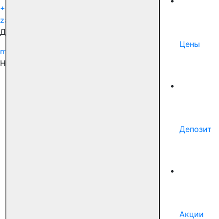
+7 (495) 150-99-51
zabota@docdeti.ru
Для сотрудничества
Цены
marketing@docdeti.ru
Наши соцсети
Депозит
Акции