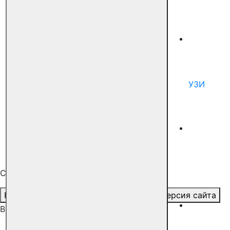
УЗИ
Специальные возможности
Версия для слабовидящих
Обычная версия сайта
Все клиники
Цветной бульвар