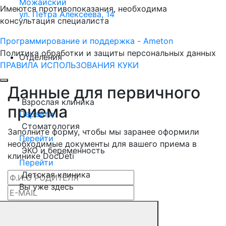
Можайский
Имеются противопоказания, необходима
ул. Петра Алексеева, 14
консультация специалиста
Программирование и поддержка - Ameton
Политика обработки и защиты
персональных
данных
Отделения
ПРАВИЛА ИСПОЛЬЗОВАНИЯ КУКИ
Данные для первичного
Взрослая клиника
приема
Перейти
Стоматология
Заполните форму, чтобы мы заранее оформили
Перейти
необходимые документы для вашего приема в
ЭКО и беременность
клинике DocDeti
Перейти
Детская клиника
Вы уже здесь