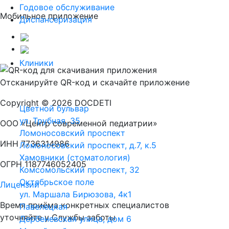
Годовое обслуживание
Мобильное приложение
Диспансеризация
Клиники
Отсканируйте
QR-код
и скачайте приложение
Copyright © 2026 DOCDETI
Цветной бульвар
ул. Трубная, 35
ООО «Центр современной педиатрии»
Ломоносовский проспект
ИНН 7736314986
Ломоносовский проспект, д.7, к.5
Хамовники (стоматология)
ОГРН 1187746052405
Комсомольский проспект, 32
Октябрьское поле
Лицензии
ул. Маршала Бирюзова, 4к1
Время приёма конкретных специалистов
Павелецкая
уточняйте у Службы заботы
Дербеневская улица, дом 6