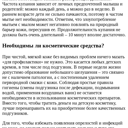
Частота купания зависит от личных предпочтений малыша и
родителей: можно каждый день, а можно раз в неделю. В
раннем возрасте дети не сильно пачкаются, поэтому в частом
мытье нет необходимости. Отметим, что злоупотребление
мытьем с мылом может негативно повлиять на природный
барьер кожи, пересушив ее. Продолжительность купания не
должна быть очень длительной – 10 минут вполне достаточно.
Необходимы ли косметические средства?
При чистой, мягкой коже без видимых проблем ничего мазать
«для профилактики» не нужно. Это касается любых детских
кремов, в том числе под подгузник. В первые недели жизни
допустимо образование небольшого шелушения – это связано
не с наличием патологии, а с постепенным удалением
первородной смазки с кожи. Соблюдая простые правила
гигиены (смены подгузника после дефекации, подмывания
водой, применения воздушных ванн) не останется
необходимости в использовании косметических препаратов.
Вместо того, чтобы тратить деньги на детскую косметику,
лучше перенаправить их на приобретение более качественных
подгузников.
Для того, чтобы избежать появления опрелостей и инфекций