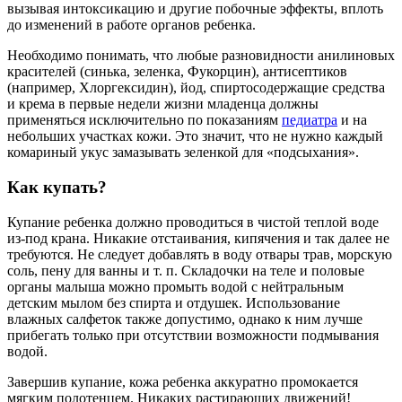
вызывая интоксикацию и другие побочные эффекты, вплоть
до изменений в работе органов ребенка.
Необходимо понимать, что любые разновидности анилиновых
красителей (синька, зеленка, Фукорцин), антисептиков
(например, Хлоргексидин), йод, спиртосодержащие средства
и крема в первые недели жизни младенца должны
применяться исключительно по показаниям
педиатра
и на
небольших участках кожи. Это значит, что не нужно каждый
комариный укус замазывать зеленкой для «подсыхания».
Как купать?
Купание ребенка должно проводиться в чистой теплой воде
из-под крана. Никакие отстаивания, кипячения и так далее не
требуются. Не следует добавлять в воду отвары трав, морскую
соль, пену для ванны и т. п. Складочки на теле и половые
органы малыша можно промыть водой с нейтральным
детским мылом без спирта и отдушек. Использование
влажных салфеток также допустимо, однако к ним лучше
прибегать только при отсутствии возможности подмывания
водой.
Завершив купание, кожа ребенка аккуратно промокается
мягким полотенцем. Никаких растирающих движений!