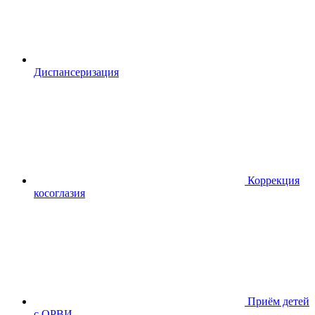
Диспансериза
ция
Коррекция
косоглазия
Приём детей
с ОРВИ