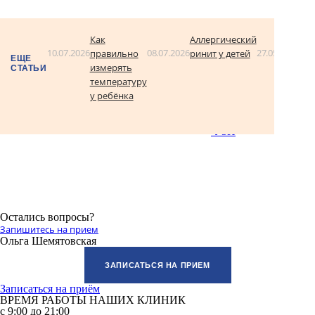
Акции
Как
Аллергический
Мо
10.07.2026
08.07.2026
27.05.2026
правильно
ринит у детей
ау,
ЕЩЕ
измерять
где
СТАТЬИ
температуру
у ребёнка
УЗИ
Остались вопросы?
Запишитесь на прием
Ольга Шемятовская
ЗАПИСАТЬСЯ НА ПРИЕМ
Записаться на приём
ВРЕМЯ РАБОТЫ НАШИХ КЛИНИК
с 9:00 до 21:00