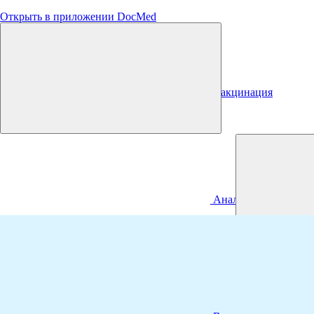
Открыть в приложении DocMed
Вакцинация
Анализы
Диспансериза
ция