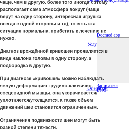
Онлайн консультаци
чаще, чем в другую, более того иногда к этому
располагает сама атмосфера вокруг (чаще
берут на одну сторону, интересная игрушка
всегда с одной стороны и тд), то есть эта
ситуация нормальна, прибегать к лечению не
Docmed app
нужно.
Услуги
Диагноз врождённой кривошеи проявляется в
виде наклона головы в одну сторону, а
подбородка в другую.
При диагнозе «кривошея» можно наблюдать
Записаться
явную деформацию грудино-ключично-
Операции
ENG
сосцевидной мышцы, она укорачивается/
уплотняется/утолщается, а также объем
движений шеи становится ограниченным.
Ограничения подвижности шеи могут быть
разной степени тяжести.