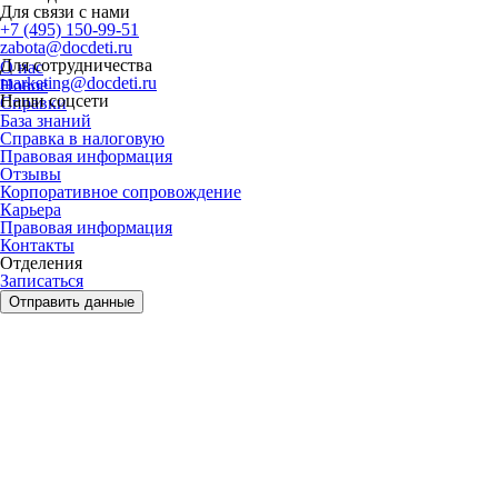
Для связи с нами
+7 (495) 150-99-51
zabota@docdeti.ru
Для сотрудничества
О нас
marketing@docdeti.ru
Новое
Наши соцсети
Справки
База знаний
Справка в налоговую
Правовая информация
Отзывы
Корпоративное сопровождение
Карьера
Правовая информация
Контакты
Отделения
Записаться
Отправить данные