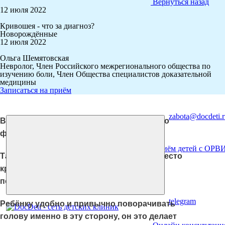
Вернуться назад
12 июля 2022
Кривошея - что за диагноз?
+7 495 150-99-5
Новорождённые
12 июля 2022
Ольга Шемятовская
Невролог, Член Российского межрегионального общества по
Коррекция косоглази
изучению боли, Член Общества специалистов доказательной
медицины
Записаться на приём
zabota@docdeti.r
В медицинских карточках малышей часто
фигурирует диагноз «кривошея».
Приём детей с ОРВ
Так вот, всегда есть вероятность, что вместо
кривошеи мы имеем дело с привычным
поворотом головы.
telegram
Ребёнку удобно и привычно поворачивать
голову именно в эту сторону, он это делает