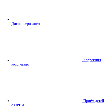
Диспансериза
ция
Коррекция
косоглазия
Приём детей
с ОРВИ