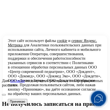
Этот сайт использует файлы
cookie
и
сервис Яндекс.
Метрика
для Аналитики пользовательских данных при
использовании сайта, Личного кабинета и мобильного
приложения Оператора, совершенствования,
поддержки и обеспечения работоспособности
указанных сервисов в соответствии с
Политиками
в отношении обработки персональных
данных ООО
«Центр современной педиатрии», ООО «Докдент»,
ООО «Докмед», ООО «Докмед Эко», ООО «Докдети»,
ООО «Докмед Запад», ООО «Докдети Октябрьское
Даю
согласие
на получение рекламных и информационных
поле». Продолжая пользоваться сайтом, либо нажав
рассылок
кнопку «Принимаю», вы даёте осознанное согласие
на обработку ваших персональных данных.
Принимаю
Не получилось записаться на приём?