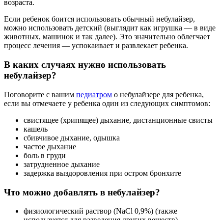
возраста.
Если ребенок боится использовать обычный небулайзер,
можно использовать детский (выглядит как игрушка — в виде
животных, машинок и так далее). Это значительно облегчает
процесс лечения — успокаивает и развлекает ребенка.
В каких случаях нужно использовать
небулайзер?
Поговорите с вашим
педиатром
о небулайзере для ребенка,
если вы отмечаете у ребенка один из следующих симптомов:
свистящее (хрипящее) дыхание, дистанционные свисты
кашель
сбивчивое дыхание, одышка
частое дыхание
боль в груди
затрудненное дыхание
задержка выздоровления при остром бронхите
Что можно добавлять в небулайзер?
физиологический раствор (NaCl 0,9%) (также
используется для разведения других веществ)