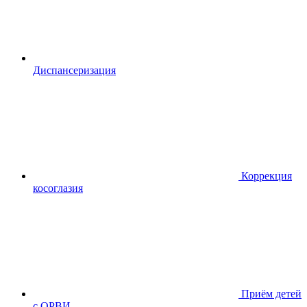
Диспансериза
ция
Коррекция
косоглазия
Приём детей
с ОРВИ