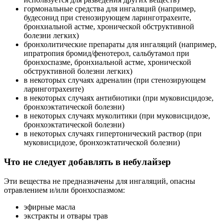
гормональные средства для ингаляций (например,
будесонид при стенозирующем ларинготрахеите,
бронхиальной астме, хронической обструктивной
болезни легких)
бронхолитические препараты для ингаляций (например,
ипратропия бромид/фенотерол, сальбутамол при
бронхоспазме, бронхиальной астме, хронической
обструктивной болезни легких)
в некоторых случаях адреналин (при стенозирующем
ларинготрахеите)
в некоторых случаях антибиотики (при муковисцидозе,
бронхоэктатической болезни)
в некоторых случаях муколитики (при муковисцидозе,
бронхоэктатической болезни)
в некоторых случаях гипертонический раствор (при
муковисцидозе, бронхоэктатической болезни)
Что не следует добавлять в небулайзер
Эти вещества не предназначены для ингаляций, опасны
отравлением и/или бронхоспазмом:
эфирные масла
экстракты и отвары трав