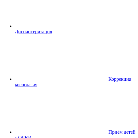
Диспансериза
ция
Коррекция
косоглазия
Приём детей
с ОРВИ