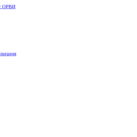
 с ОРВИ
льтация