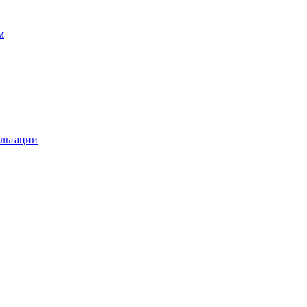
м
льтации