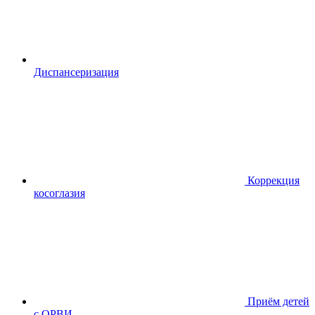
Диспансериза
ция
Коррекция
косоглазия
Приём детей
с ОРВИ