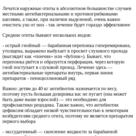
Лечатся наружные отиты в абсолютном большинстве случаев
местными антибактериальными и противогрибковыми
каплями, а также, при наличии выделений, очень важно
очистить ухо от них - так лечение будет гораздо эффективнее
Средние отиты бывают нескольких видов:
- острый гнойный — барабанная перепонка гиперемирована,
утолщена, выражено выбухает в просвет слухового прохода
(выглядит как «пончик» или «бублик»). Бывает, что
перепонка рвётся и образуется перфорация, через которую
гной поступает в слуховой проход. Лечение здесь —
антибактериальные препараты внутрь, первая линия
препаратов - пенициллиновый ряд
Важно: детям до 40 кг антибиотик назначается по весу,
поэтому пусть большая дозировка вас не пугает (она может
быть даже выше взрослой) — это необходимо для
профилактики рецидива. Также важно, что антибиотик
цефиксим обладает низкой чувствительностью к некоторым
возбудителям среднего отита, поэтому не является препаратом
первого выбора
- экссудативный — скопление жидкости за барабанной