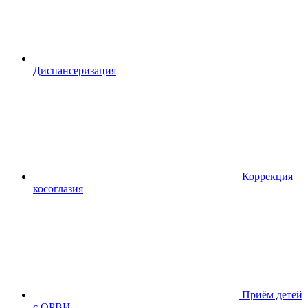
Диспансериза
ция
Коррекция
косоглазия
Приём детей
с ОРВИ