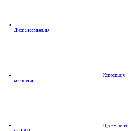
Диспансериза
ция
Коррекция
косоглазия
Приём детей
с ОРВИ