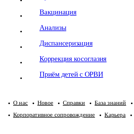
Поиск по сайту
Вакцинация
Врачи
Анализы
Услуги
Вакцины
Ещё
Диспансериза
ция
Все результаты поиска
Все результаты поиска
Все результаты поиска
Коррекция косоглазия
Все результаты поиска
Все результаты поиска
Приём детей с ОРВИ
По вашему запросу ничего нет
О нас
Новое
Справки
База знаний
Корпоративное сопровождение
Карьера