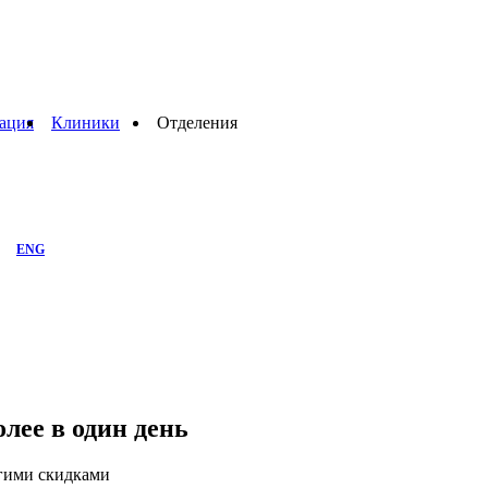
ация
Клиники
Отделения
ENG
лее в один день
угими скидками