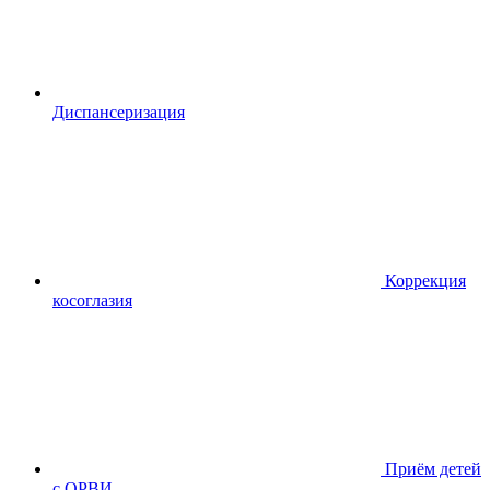
Диспансериза
ция
Коррекция
косоглазия
Приём детей
с ОРВИ