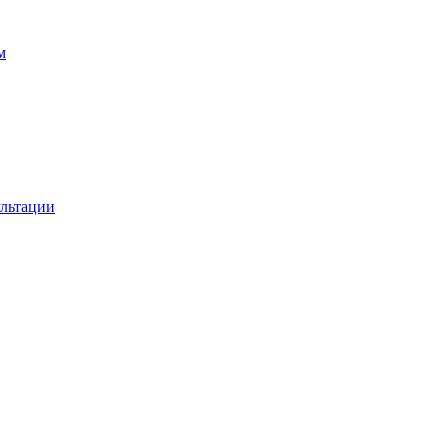
м
льтации