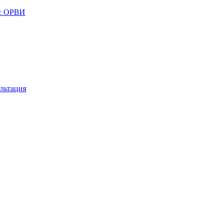
 с ОРВИ
льтация