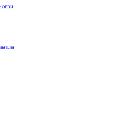
 с ОРВИ
льтация