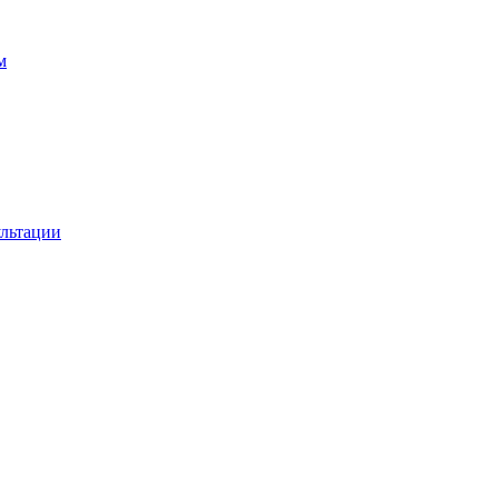
м
льтации