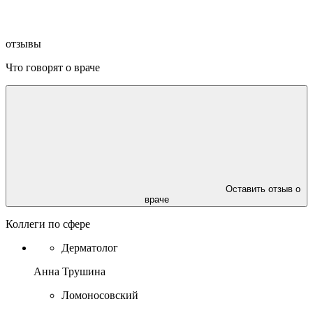
университет им. И.М. Сеченова, ординатура по
специпльности «Дерматовенерология», 2020 г.
отзывы
Региональный институт повышения квалификации и
переподготовки медицинских работников,
Что говорят о враче
организация здравоохранения и общественное
здоровье, 2020 г.
Первый московский государственный медицинский
университет им. И.М. Сеченова,аспирантура по
специальности «∆ерматовенерология», 2023 г.
Повышение квалификации:
Оставить отзыв о
враче
Коллеги по сфере
Medical University of Varna (Bulgaria), surgery practical
course, 2017 г.
Дерматолог
European Academy of Dermatology and Venereology
Анна Трушина
(Salzburg, Austria),« Genodermatoses: Basic and Practical
aspects course (EADV)», 2020 г.
Ломоносовский
Российский университет дружбы народов,