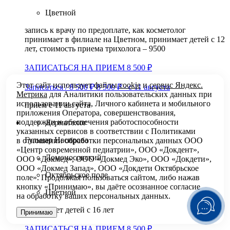
Цветной
запись к врачу по предоплате, как косметолог
принимает в филиале на Цветном, принимает детей с 12
лет, стоимость приема трихолога – 9500
ЗАПИСАТЬСЯ НА ПРИЕМ 8 500 ₽
Этот сайт использует файлы
cookie
и
сервис Яндекс.
Записаться / 8 500 ₽
8 500 ₽
·
с 11 августа
Метрика
для Аналитики пользовательских данных при
использовании сайта, Личного кабинета и мобильного
прием с 11 августа
приложения Оператора, совершенствования,
поддержки и обеспечения работоспособности
Дерматолог
указанных сервисов в соответствии с
Политиками
Гульнар Насирова
в отношении обработки персональных
данных ООО
«Центр современной педиатрии», ООО «Докдент»,
Ломоносовский
ООО «Докмед», ООО «Докмед Эко», ООО «Докдети»,
ООО «Докмед Запад», ООО «Докдети Октябрьское
Октябрьское поле
поле». Продолжая пользоваться сайтом, либо нажав
кнопку «Принимаю», вы даёте осознанное согласие
Цветной
на обработку ваших персональных данных.
принимает детей с 16 лет
Принимаю
ЗАПИСАТЬСЯ НА ПРИЕМ 8 500 ₽