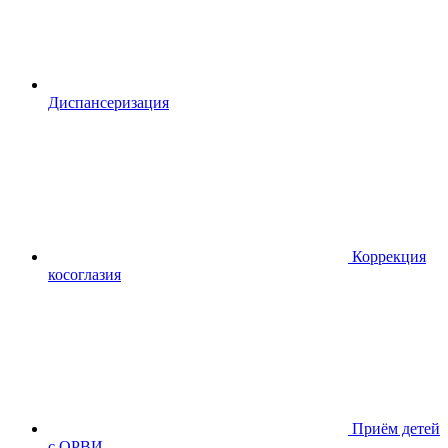
Диспансериза
ция
Коррекция
косоглазия
Приём детей
с ОРВИ