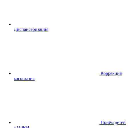
Диспансериза
ция
Коррекция
косоглазия
Приём детей
с ОРВИ