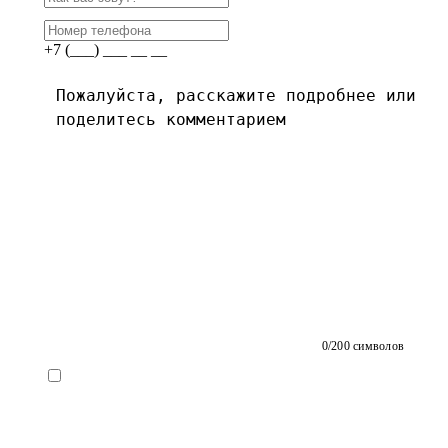
+7 (___) ___ __ __
0
/200 символов