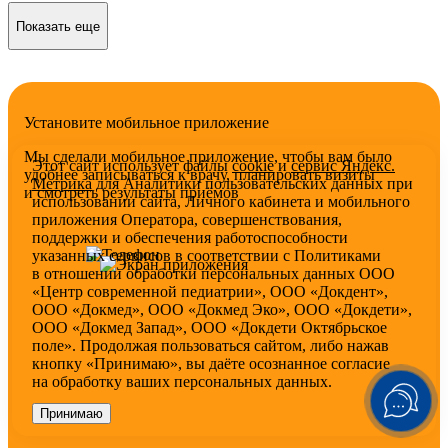
Показать еще
Установите мобильное приложение
Мы сделали мобильное приложение, чтобы вам было
Этот сайт использует файлы
cookie
и
сервис Яндекс.
удобнее записываться к врачу, планировать визиты
Метрика
для Аналитики пользовательских данных при
и смотреть результаты приёмов
использовании сайта, Личного кабинета и мобильного
приложения Оператора, совершенствования,
поддержки и обеспечения работоспособности
указанных сервисов в соответствии с
Политиками
в отношении обработки персональных
данных ООО
«Центр современной педиатрии», ООО «Докдент»,
ООО «Докмед», ООО «Докмед Эко», ООО «Докдети»,
ООО «Докмед Запад», ООО «Докдети Октябрьское
поле». Продолжая пользоваться сайтом, либо нажав
кнопку «Принимаю», вы даёте осознанное согласие
на обработку ваших персональных данных.
Принимаю