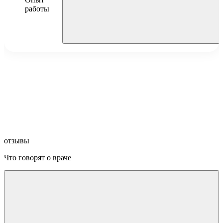
работы
Научно-исследовательский клинический институт
педиатрии имени академика Ю.Е. Вельтищева,
невролог, с 2015 г.
«Центр эпилептологии и неврологии им.
А.А.Казаряна», врач-невролог, с 2015 г.
Геномед, руководитель неврологического направления
лаборатории, с 2016 г.
DocDeti и DocMed, c 2022 по настоящее время
отзывы
Что говорят о враче