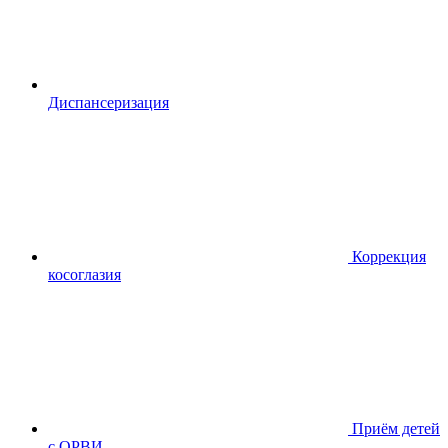
Диспансериза
ция
Коррекция
косоглазия
Приём детей
с ОРВИ