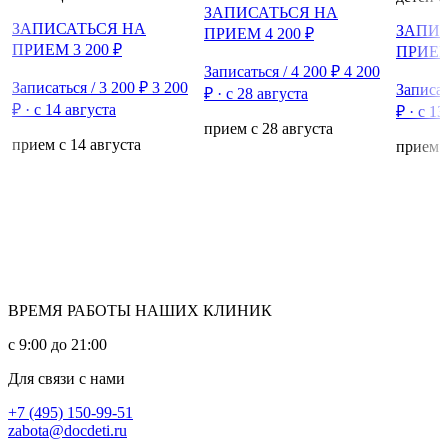
ЗАПИСАТЬСЯ НА
ЗАПИСАТЬСЯ НА
ЗАПИС
ПРИЕМ 4 200 ₽
ПРИЕМ 3 200 ₽
ПРИЕМ 
Записаться / 4 200 ₽
4 200
Записаться / 3 200 ₽
3 200
Записат
₽
·
с 28 августа
₽
·
с 14 августа
₽
·
с 13
прием с 28 августа
прием с 14 августа
прием с
ВРЕМЯ РАБОТЫ НАШИХ КЛИНИК
с 9:00 до 21:00
Для связи с нами
+7 (495) 150-99-51
zabota@docdeti.ru