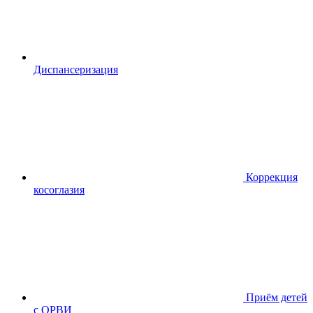
Диспансериза
ция
Коррекция
косоглазия
Приём детей
с ОРВИ