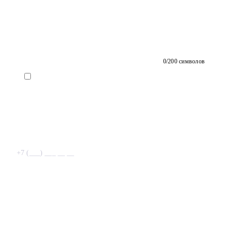
0
/200 символов
+7 (___) ___ __ __