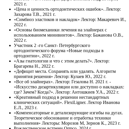
2021 г.
«Цена и ценность ортодонтических ошибок». Лектор:
Захарова Т.В., 2021 г.
«Симбиоз эластиков и накладок» Лектор: Макаревич И.,
2022 г.
«Основы биомеханики лечения на элайнерах с
использованием минивинтов». Лектор: Бажанова О.В.,
2022 г.
Участник 2 -го Санкт- Петербургского
ортодонтического форума «Новые подходы в
ортодонтии», 2022 г.
«Азы гнатологии и что с этим делать?». Лектор:
Брагарева Н., 2022 г.
«Дефицит места. Сохранять или удалять. Алгоритм
принятия решения» Лектор: Кулаев Ю., 2022 г.
«Все об элайнерах». Лектор: Гезалова Н. 2021 г. -
«Искусство дизартикуляции или доступно о накладках:
где? Зачем? Когда?». Лектор: Антошкиев У.А., 2022 г.
«Креативный подход в решении нестандартных
клинических ситуаций». FlexiLigner. Лектор Иванова
Е.Л., 2023 г.
«Компенсаторные и детализирующие изгибы на дугах.
Теоретическое обоснование и отработка техники
выполнения» Лекторы: Морозов М, Зернов К., 2023 г.
Рождественские встречи Ormco, 2024 г.