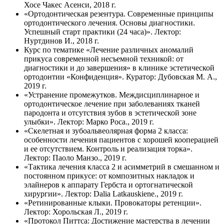
Хосе Чакес Асенси, 2018 г.
«Ортодонтическая резентура. Современные принципы
ортодонтического лечения. Основы диагностики.
Успешный старт практики (24 часа)». Лектор:
Нуртдинов И., 2018 г.
Курс по тематике «Лечение различных аномалий
прикуса современной несъемной техникой: от
диагностики и до завершения» в клинике эстетической
ортодонтии «Конфиденция». Куратор: Дубовская М. А.,
2019 г.
«Устранение промежутков. Междисциплинарное и
ортодонтическое лечение при заболеваниях тканей
пародонта и отсутствия зубов в эстетической зоне
улыбки». Лектор: Марко Роса., 2019 г.
«Скелетная и зубоальвеолярная форма 2 класса:
особенности лечения пациентов с хорошей кооперацией
и ее отсутствием. Контроль и реализация торка».
Лектор: Паоло Манзо., 2019 г.
«Тактика лечения класса 2 и асимметрий в смешанном и
постоянном прикусе: от композитных накладок и
элайнеров к аппарату Гербста и ортогнатической
хирургии». Лектор: Dalia Latkauskiene., 2019 г.
«Ретинированные клыки. Провокаторы ретенции».
Лектор: Хорольская Л., 2019 г.
«Протокол Питтса: Достижение мастерства в лечении