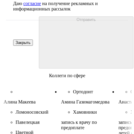
Даю
согласие
на получение рекламных и
информационных рассылок
Отправить
Закрыть
Коллеги по сфере
Ортодонт
О
Алина Макеева
Амина Газимагомедова
Анаста
Ломоносовский
Хамовники
Х
Павелецкая
запись к врачу по
запись 
предоплате
предоп
Цветной
детей с