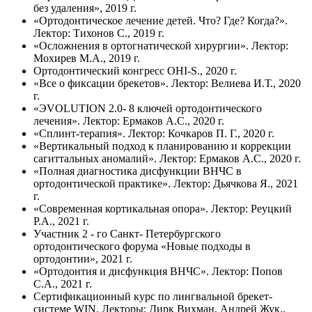
без удаления», 2019 г.
«Ортодонтическое лечение детей. Что? Где? Когда?».
Лектор: Тихонов С., 2019 г.
«Осложнения в ортогнатической хирургии». Лектор:
Мохирев М.А., 2019 г.
Ортодонтический конгресс OHI-S., 2020 г.
«Все о фиксации брекетов». Лектор: Велиева И.Т., 2020
г.
«ЭVOLUTION 2.0- 8 ключей ортодонтического
лечения». Лектор: Ермаков А.С., 2020 г.
«Сплинт-терапия». Лектор: Кочкаров П. Г., 2020 г.
«Вертикальный подход к планированию и коррекции
сагиттальных аномалий». Лектор: Ермаков А.С., 2020 г.
«Полная диагностика дисфункции ВНЧС в
ортодонтической практике». Лектор: Дьячкова Я., 2021
г.
«Современная кортикальная опора». Лектор: Реуцкий
Р.А., 2021 г.
Участник 2 - го Санкт- Петербургского
ортодонтического форума «Новые подходы в
ортодонтии», 2021 г.
«Ортодонтия и дисфункция ВНЧС». Лектор: Попов
С.А., 2021 г.
Сертификационный курс по лингвальной брекет-
системе WIN. Лекторы: Дирк Вихман, Андрей Жук.,