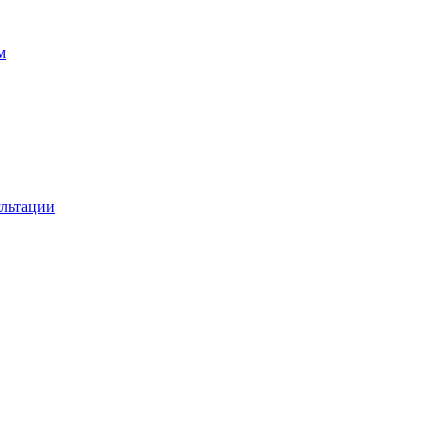
м
льтации