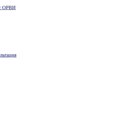
 с ОРВИ
льтация