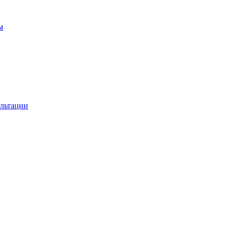
м
льтации