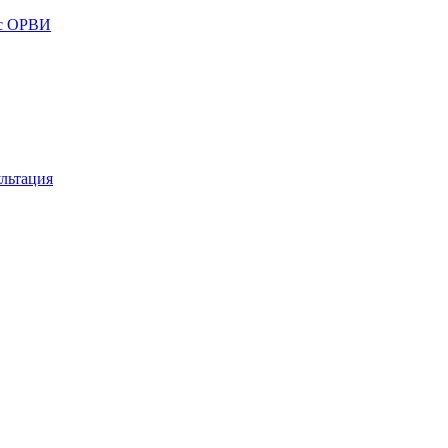
 с ОРВИ
льтация