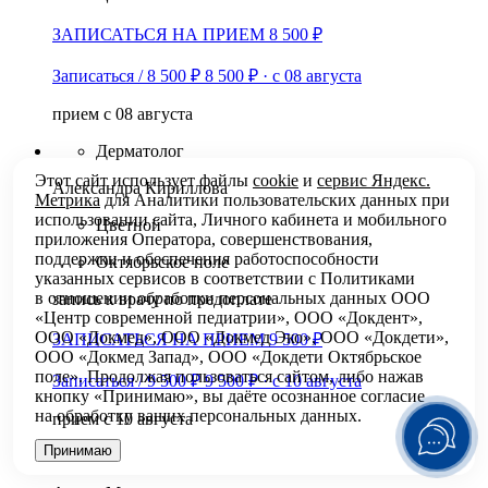
ЗАПИСАТЬСЯ НА ПРИЕМ 8 500 ₽
Записаться / 8 500 ₽
8 500 ₽
·
с 08 августа
прием с 08 августа
Дерматолог
Этот сайт использует файлы
cookie
и
сервис Яндекс.
Александра Кириллова
Метрика
для Аналитики пользовательских данных при
использовании сайта, Личного кабинета и мобильного
Цветной
приложения Оператора, совершенствования,
поддержки и обеспечения работоспособности
Октябрьское поле
указанных сервисов в соответствии с
Политиками
в отношении обработки персональных
данных ООО
запись к врачу по предоплате
«Центр современной педиатрии», ООО «Докдент»,
ООО «Докмед», ООО «Докмед Эко», ООО «Докдети»,
ЗАПИСАТЬСЯ НА ПРИЕМ 9 500 ₽
ООО «Докмед Запад», ООО «Докдети Октябрьское
поле». Продолжая пользоваться сайтом, либо нажав
Записаться / 9 500 ₽
9 500 ₽
·
с 10 августа
кнопку «Принимаю», вы даёте осознанное согласие
на обработку ваших персональных данных.
прием с 10 августа
Принимаю