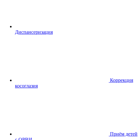
Диспансериза
ция
Коррекция
косоглазия
Приём детей
с ОРВИ