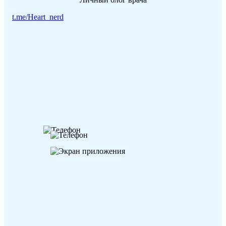
EHRA, Прага, Чехия, 2019 г.
t.me/Heart_nerd
Клиническая электрофизиология и катетерная аблация
тахикардий для интервенционных аритмологов;
имплантируемые устройства 2018, 2019, 2021гг EHRA
in Russia, Москва, Россия, 2019-2021 гг.
Повышение квалификации по клинической
электрофизиологии, интервенционной и
хирургической аритмологии и кардиостимуляции
ФГБУ НМИЦ Хирургии им. А.В. Вишневского, 2022
г.
Сертификационный экзамен Европейской
Ассоциации Ритма Сердца по имплантируемым
устройствам (EHRA certification in Cardiac Pacing),
09.2023 г.
VI курс по имплантируемым кардиологическим
устройствам (VI Curso de Atualizacao em CIED)
Пениш, Португалия, 21-22 октября 2023 г.
"Продвинутый курс по имплантируемым устройствам
(EHRA Advanced CIED Course) Ницца, Франция", 1-3
февраля 2024 г.