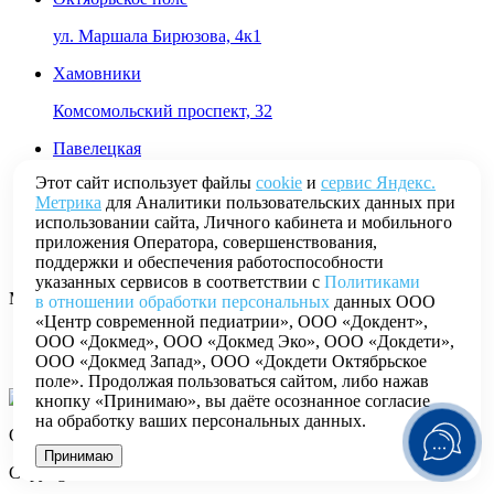
ул. Маршала Бирюзова, 4к1
Хамовники
Комсомольский проспект, 32
Павелецкая
Этот сайт использует файлы
cookie
и
сервис Яндекс.
Дербеневская улица, дом 6
Метрика
для Аналитики пользовательских данных при
использовании сайта, Личного кабинета и мобильного
Можайский
приложения Оператора, совершенствования,
ул. Петра Алексеева, 14
поддержки и обеспечения работоспособности
указанных сервисов в соответствии с
Политиками
Мобильное приложение
в отношении обработки персональных
данных ООО
«Центр современной педиатрии», ООО «Докдент»,
ООО «Докмед», ООО «Докмед Эко», ООО «Докдети»,
ООО «Докмед Запад», ООО «Докдети Октябрьское
поле». Продолжая пользоваться сайтом, либо нажав
кнопку «Принимаю», вы даёте осознанное согласие
на обработку ваших персональных данных.
Отсканируйте
QR-код
и скачайте приложение
Принимаю
Copyright © 2026 DOCDETI