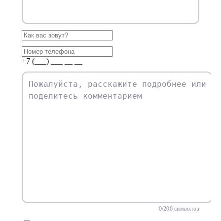
+7 (___) ___ __ __
0
/200 символов