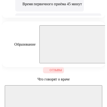
Время первичного приёма 45 минут
врач принимает очно в Можайском и в онлайн
формате
Образование
Павленко Татьяна Алексеевна
ОТЗЫВЫ
Первый Московский государственный медицинский
Что говорят о враче
университет имени И.М.Сеченова, по специальности
«Лечебное дело», 2016 г.
НМИЦ Кардиологии им. А.Л. Мясникова, ординатура
по специальности «Кардиология», 2018 г.
Рниму им Пирогова, профессиональная