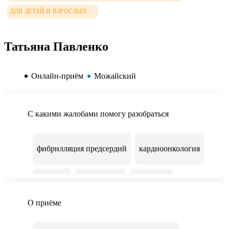
ДЛЯ ДЕТЕЙ И ВЗРОСЛЫХ
Татьяна Павленко
Онлайн-приём
Можайский
С какими жалобами помогу разобраться
фибрилляция предсердий
кардиоонкология
аритмии
высокое АД
обмороки
О приёме
высокий холестерин
боль в груди