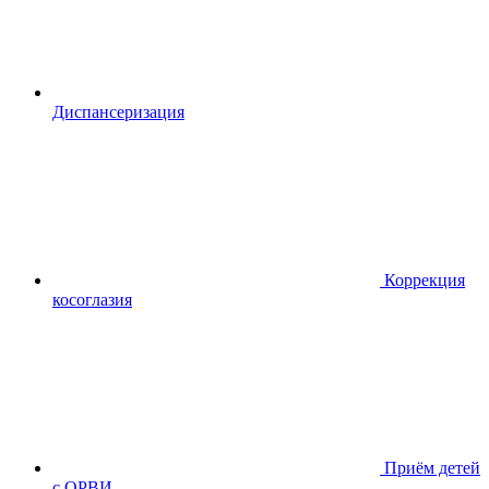
Диспансериза
ция
Коррекция
косоглазия
Приём детей
с ОРВИ