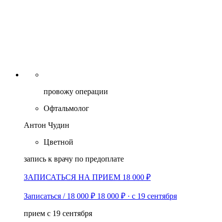
Institute», Чехия, Прага. «Коррекция астигматизма,
контактная коррекция, оптометрия», 2006 г.
Институт повышения профессионального
образования ФМБА г.Москва., «Офтальмология»,
2016г.
АНО ДПО «АМО» г. Москва, «Офтальмология», 2020
г.
«Российсая медицинская академия непрерывного
провожу операции
профессионального образования», «Офтальмология»,
Офтальмолог
2025 г.
Антон Чудин
Alcon, «Контактная коррекция пресбиопии: алгоритм
подбора мультифокальных МКЛ», 2025 г.
Цветной
МГУ имени М.В.Ломоносова, «Оптическая
запись к врачу по предоплате
когерентная томография в офтальмологии: теория и
практика», 2025 г.
ЗАПИСАТЬСЯ НА ПРИЕМ 18 000 ₽
Записаться / 18 000 ₽
18 000 ₽
·
с 19 сентября
прием с 19 сентября