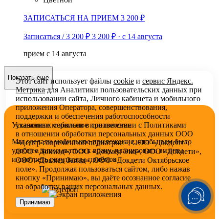
ЗАПИСАТЬСЯ НА ПРИЕМ 3 200 ₽
Записаться / 3 200 ₽
3 200 ₽
·
с 14 августа
прием с 14 августа
Показать еще
Этот сайт использует файлы
cookie
и
сервис Яндекс.
Метрика
для Аналитики пользовательских данных при
использовании сайта, Личного кабинета и мобильного
приложения Оператора, совершенствования,
поддержки и обеспечения работоспособности
Установите мобильное приложение
указанных сервисов в соответствии с
Политиками
в отношении обработки персональных
данных ООО
Мы сделали мобильное приложение, чтобы вам было
«Центр современной педиатрии», ООО «Докдент»,
удобнее записываться к врачу, планировать визиты
ООО «Докмед», ООО «Докмед Эко», ООО «Докдети»,
и смотреть результаты приёмов
ООО «Докмед Запад», ООО «Докдети Октябрьское
поле». Продолжая пользоваться сайтом, либо нажав
кнопку «Принимаю», вы даёте осознанное согласие
на обработку ваших персональных данных.
Принимаю