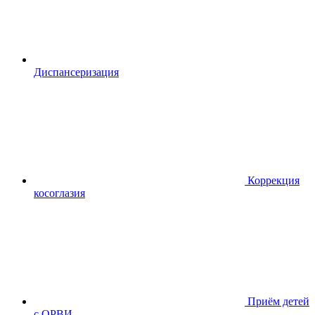
Диспансериза
ция
Коррекция
косоглазия
Приём детей
с ОРВИ