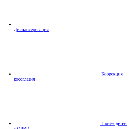
Диспансериза
ция
Коррекция
косоглазия
Приём детей
с ОРВИ