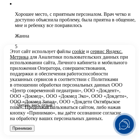
Хорошее место, с приятным персоналом. Врач четко и
доступно объяснила проблему, была приятна в общение,
мне и ребенку все понравилось
Жанна
5
Этот сайт использует файлы
cookie
и
сервис Яндекс.
Метрика
для Аналитики пользовательских данных при
использовании сайта, Личного кабинета и мобильного
приложения Оператора, совершенствования,
поддержки и обеспечения работоспособности
указанных сервисов в соответствии с
Политиками
в отношении обработки персональных
данных ООО
«Центр современной педиатрии», ООО «Докдент»,
ООО «Докмед», ООО «Докмед Эко», ООО «Докдети»,
ООО «Докмед Запад», ООО «Докдети Октябрьское
Читать весь отзыв
поле». Продолжая пользоваться сайтом, либо нажав
кнопку «Принимаю», вы даёте осознанное согласие
на обработку ваших персональных данных.
Принимаю