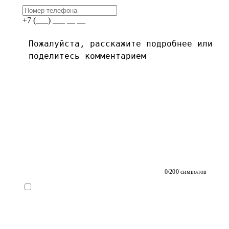
+7 (___) ___ __ __
0
/200 символов