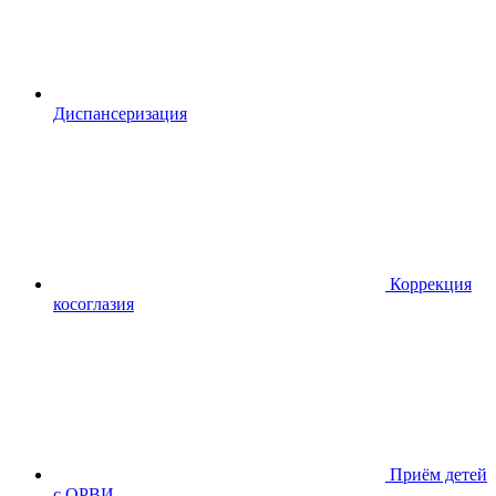
Диспансериза
ция
Коррекция
косоглазия
Приём детей
с ОРВИ