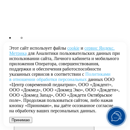
Веду контракты годового обслуживания
Этот сайт использует файлы
cookie
и
сервис Яндекс.
Метрика
для Аналитики пользовательских данных при
Педиатр
использовании сайта, Личного кабинета и мобильного
приложения Оператора, совершенствования,
Ксения Параничева
поддержки и обеспечения работоспособности
указанных сервисов в соответствии с
Политиками
Ломоносовский
в отношении обработки персональных
данных ООО
«Центр современной педиатрии», ООО «Докдент»,
Онлайн-приём
ООО «Докмед», ООО «Докмед Эко», ООО «Докдети»,
ООО «Докмед Запад», ООО «Докдети Октябрьское
Павелецкая
поле». Продолжая пользоваться сайтом, либо нажав
кнопку «Принимаю», вы даёте осознанное согласие
ведет контракты годового обслуживания, врач ведёт
на обработку ваших персональных данных.
приёмы онлайн
Принимаю
ЗАПИСАТЬСЯ НА ПРИЕМ 9 000 ₽