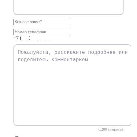
+7 (___) ___ __ __
0
/200 символов