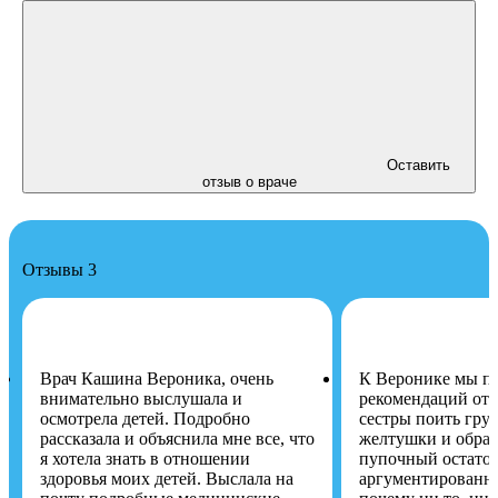
Оставить
отзыв о враче
Отзывы
3
Врач Кашина Вероника, очень
К Веронике мы п
внимательно выслушала и
рекомендаций от
осмотрела детей. Подробно
сестры поить груд
рассказала и объяснила мне все, что
желтушки и обра
я хотела знать в отношении
пупочный остаток
здоровья моих детей. Выслала на
аргументированн