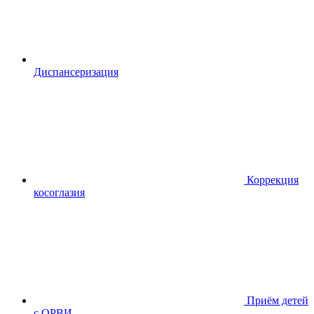
Диспансериза
ция
Коррекция
косоглазия
Приём детей
с ОРВИ