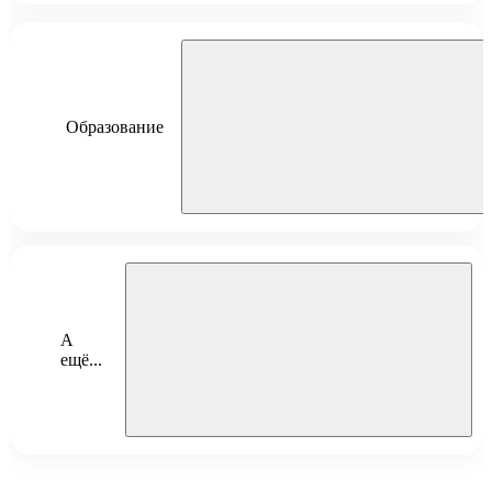
ведет контракты годового обслуживания
врач ведёт приёмы онлайн
Образование
Кашина Вероника Александровна
ФГАОУ ВО Российский национальный
исследовательский медицинский университет имени
Н. И. Пирогова, по специальности «Педиатрия», 2020
А
г.
ещё...
ФГБУ «Национальный медико-хирургический центр
имени Н. И. Пирогова, ординатура по специальности
«Педиатрия», 2022 г.
Помимо работы врачом, она преподаёт в воскресной школе.
ФГБУ НМИЦ ДГОИ им. Дмитрия Рогачева
Любит спорт, творчество, чтение и французских бульдогов
Минздрава России, по специальности «Аллергология