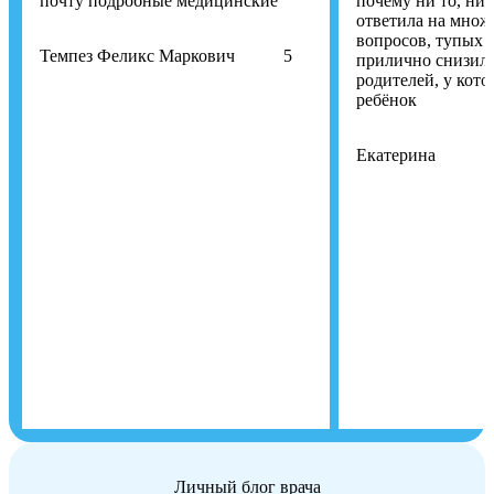
почту подробные медицинские
почему ни то, ни 
ответила на множ
вопросов, тупых и
Темпез Феликс Маркович
5
прилично снизил
родителей, у кот
ребёнок
Екатерина
Личный блог врача