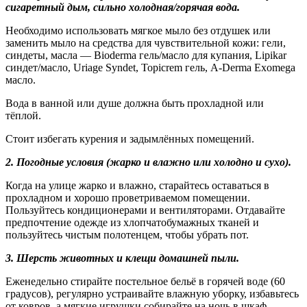
сигаретный дым, сильно холодная/горячая вода.
Необходимо использовать мягкое мыло без отдушек или
заменить мыло на средства для чувствительной кожи: гели,
синдеты, масла — Bioderma гель/масло для купания, Lipikar
синдет/масло, Uriage Syndet, Topicrem гель, A-Derma Exomega
масло.
Вода в ванной или душе должна быть прохладной или
тёплой.
Стоит избегать курения и задымлённых помещений.
2. Погодные условия (жарко и влажно или холодно и сухо).
Когда на улице жарко и влажно, старайтесь оставаться в
прохладном и хорошо проветриваемом помещении.
Пользуйтесь кондиционерами и вентиляторами. Отдавайте
предпочтение одежде из хлопчатобумажных тканей и
пользуйтесь чистым полотенцем, чтобы убрать пот.
3. Шерсть животных и клещи домашней пыли.
Еженедельно стирайте постельное бельё в горячей воде (60
градусов), регулярно устраивайте влажную уборку, избавьтесь
от ковров, а мягкие игрушки собирайте на ночь в шкаф.