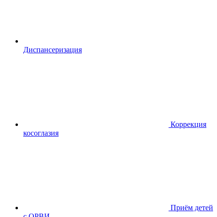
Диспансериза
ция
Коррекция
косоглазия
Приём детей
с ОРВИ