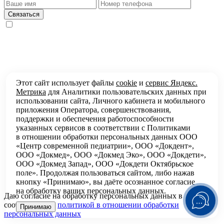
Этот сайт использует файлы
cookie
и
сервис Яндекс.
Метрика
для Аналитики пользовательских данных при
использовании сайта, Личного кабинета и мобильного
приложения Оператора, совершенствования,
поддержки и обеспечения работоспособности
указанных сервисов в соответствии с
Политиками
в отношении обработки персональных
данных ООО
«Центр современной педиатрии», ООО «Докдент»,
ООО «Докмед», ООО «Докмед Эко», ООО «Докдети»,
ООО «Докмед Запад», ООО «Докдети Октябрьское
поле». Продолжая пользоваться сайтом, либо нажав
кнопку «Принимаю», вы даёте осознанное согласие
на обработку ваших персональных данных.
Даю согласие на обработку персональных данных в
соответствии с
политикой в отношении обработки
Принимаю
персональных данных