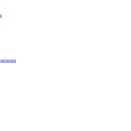
м
льтации