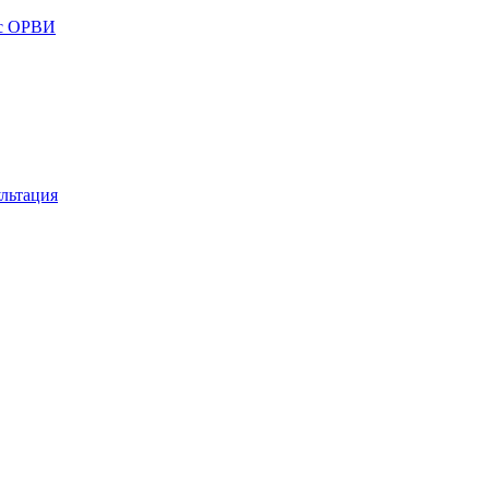
 с ОРВИ
льтация