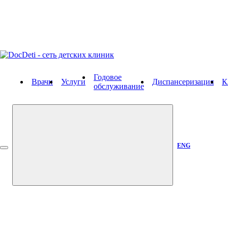
Годовое
Врачи
Услуги
Диспансеризация
К
обслуживание
ENG