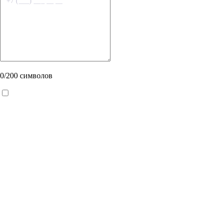
+7 (___) ___ __ __
0
/200 символов