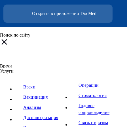
Открыть в приложении DocMed
Поиск по сайту
Врачи
Услуги
Вакцины
Ещё
Операции
Все результаты поиска
Врачи
Все результаты поиска
Стоматология
Все результаты поиска
Вакцинация
Все результаты поиска
Годовое
Все результаты поиска
Анализы
сопровождение
По вашему запросу ничего нет
Диспансериза
ция
Связь с врачом