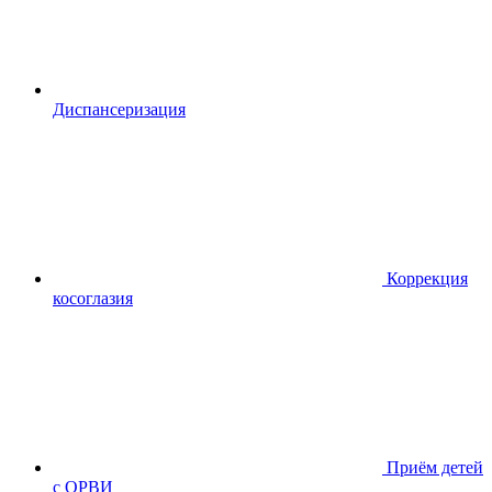
Диспансериза
ция
Коррекция
косоглазия
Приём детей
с ОРВИ