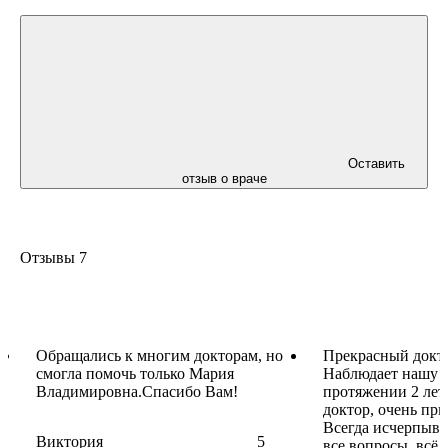
Повышение квалификации:
Курс «Ожирение - инновационные подходы в
терапии»
Оставить
отзыв о враче
Отзывы
7
Обращались к многим докторам, но
Прекрасный докт
смогла помочь только Мария
Наблюдает нашу 
Владимировна.Спасибо Вам!
протяжении 2 лет
доктор, очень пр
Всегда исчерпыва
Виктория
5
все вопросы, всё 