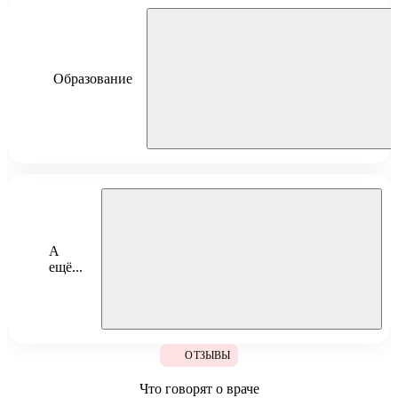
Образование
Проскура Мария Владимировна
ПМГМУ им. И.М. Сеченова, факультет подготовки
научных кадров «Медицина будущего», 2016 г.
РНИМУ им. Н.И. Пирогова, ординатура по
А
специальности «Педиатрия», 2018 г.
ещё...
ПМГМУ им. И.М. Сеченова, профессиональная
переподготовка по специальности «Нефрология»,
2020 г.
Поёт, как Элла Фицджеральд на четырёх языках. И носит
РНИМУ им. Н.И. Пирогова, аспирантура по
очки, как у Элтона Джона
ОТЗЫВЫ
специальности «Клиническая медицина», 2021 г.
Что говорят о враче