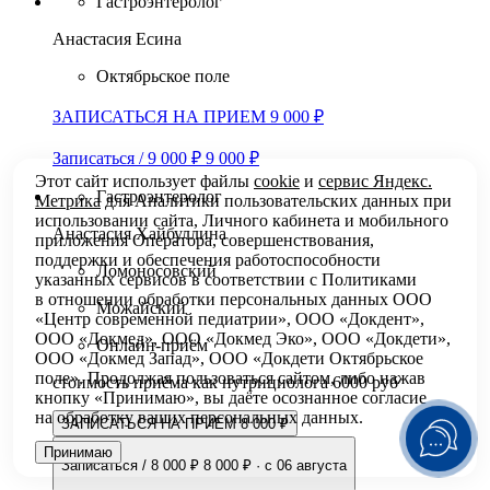
Гастроэнтеролог
Анастасия Есина
Октябрьское поле
ЗАПИСАТЬСЯ НА ПРИЕМ 9 000 ₽
Записаться / 9 000 ₽
9 000 ₽
Этот сайт использует файлы
cookie
и
сервис Яндекс.
Гастроэнтеролог
Метрика
для Аналитики пользовательских данных при
использовании сайта, Личного кабинета и мобильного
Анастасия Хайбуллина
приложения Оператора, совершенствования,
поддержки и обеспечения работоспособности
Ломоносовский
указанных сервисов в соответствии с
Политиками
в отношении обработки персональных
данных ООО
Можайский
«Центр современной педиатрии», ООО «Докдент»,
ООО «Докмед», ООО «Докмед Эко», ООО «Докдети»,
Онлайн-приём
ООО «Докмед Запад», ООО «Докдети Октябрьское
поле». Продолжая пользоваться сайтом, либо нажав
стоимость приёма как нутрициолога 6000 руб
кнопку «Принимаю», вы даёте осознанное согласие
на обработку ваших персональных данных.
ЗАПИСАТЬСЯ НА ПРИЕМ 8 000 ₽
Принимаю
Записаться / 8 000 ₽
8 000 ₽
·
с 06 августа