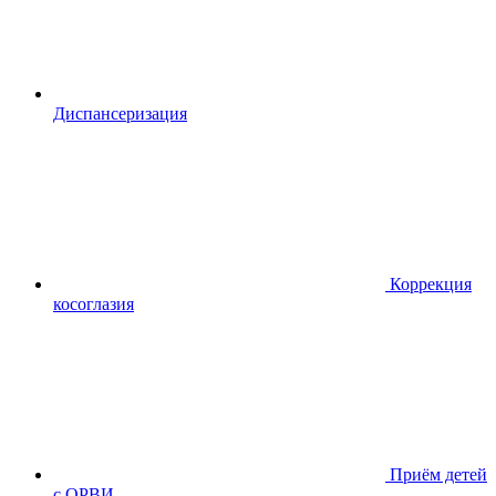
Диспансериза
ция
Коррекция
косоглазия
Приём детей
с ОРВИ