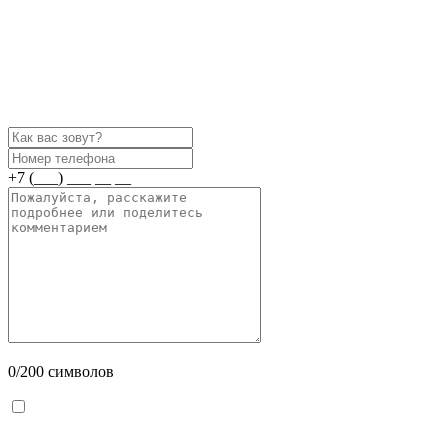
+7 (___) ___ __ __
0
/200 символов