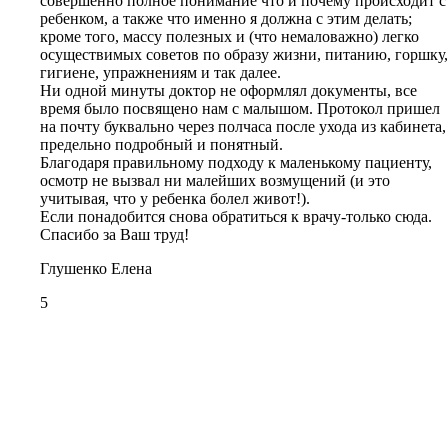
совершенно полное понимание что и почему происходит с
ребенком, а также что именно я должна с этим делать;
кроме того, массу полезных и (что немаловажно) легко
осуществимых советов по образу жизни, питанию, горшку,
гигиене, упражнениям и так далее.
Ни одной минуты доктор не оформлял документы, все
время было посвящено нам с малышом. Протокол пришел
на почту буквально через полчаса после ухода из кабинета,
предельно подробный и понятный.
Благодаря правильному подходу к маленькому пациенту,
осмотр не вызвал ни малейших возмущений (и это
учитывая, что у ребенка болел живот!).
Если понадобится снова обратиться к врачу-только сюда.
Спасибо за Ваш труд!
Глушенко Елена
5