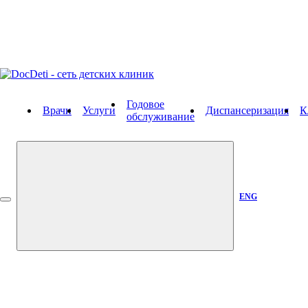
Годовое
Врачи
Услуги
Диспансеризация
К
обслуживание
ENG