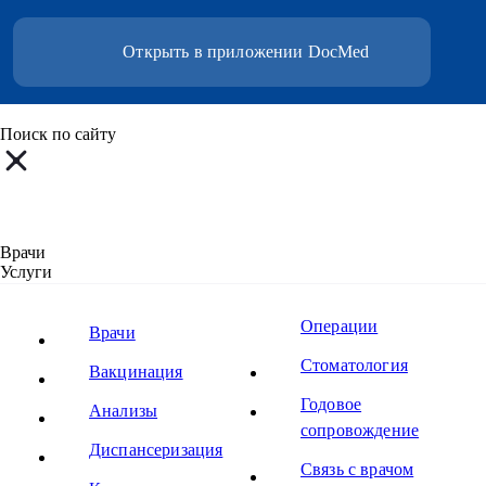
Открыть в приложении DocMed
Поиск по сайту
Врачи
Услуги
Вакцины
Ещё
Операции
Все результаты поиска
Врачи
Все результаты поиска
Стоматология
Все результаты поиска
Вакцинация
Все результаты поиска
Годовое
Все результаты поиска
Анализы
сопровождение
По вашему запросу ничего нет
Диспансериза
ция
Связь с врачом