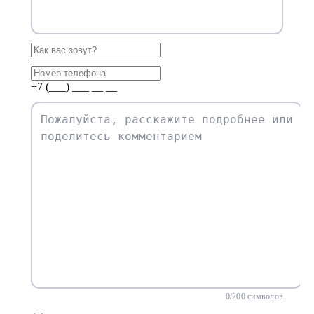
+7 (___) ___ __ __
0
/200 символов