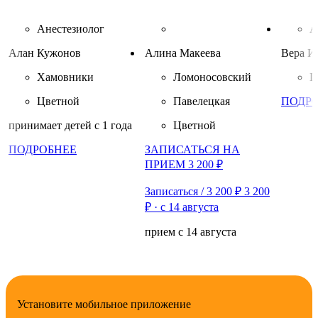
Анестезиолог
А
Алан Кужонов
Алина Макеева
Вера И
Хамовники
Ломоносовский
Ц
Цветной
Павелецкая
ПОДР
принимает детей с 1 года
Цветной
ПОДРОБНЕЕ
ЗАПИСАТЬСЯ НА
ПРИЕМ 3 200 ₽
Записаться / 3 200 ₽
3 200
₽
·
с 14 августа
прием с 14 августа
Установите мобильное приложение