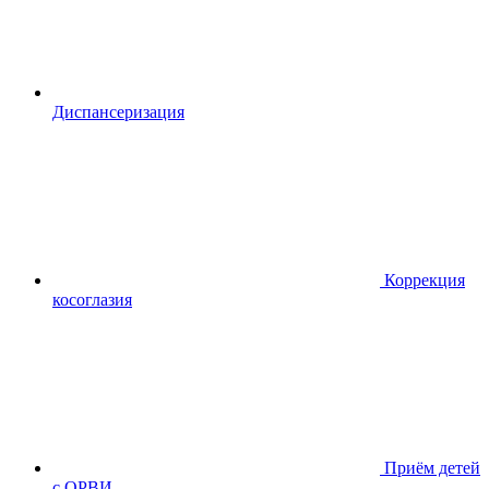
Диспансериза
ция
Коррекция
косоглазия
Приём детей
с ОРВИ