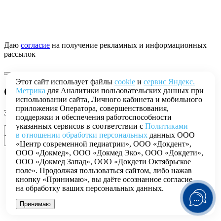
Даю
согласие
на получение рекламных и информационных
рассылок
Этот сайт использует файлы
cookie
и
сервис Яндекс.
Оставить заявку
Метрика
для Аналитики пользовательских данных при
использовании сайта, Личного кабинета и мобильного
приложения Оператора, совершенствования,
Заполните форму, и мы перезвоним в ближайшее время
поддержки и обеспечения работоспособности
указанных сервисов в соответствии с
Политиками
в отношении обработки персональных
данных ООО
«Центр современной педиатрии», ООО «Докдент»,
ООО «Докмед», ООО «Докмед Эко», ООО «Докдети»,
ООО «Докмед Запад», ООО «Докдети Октябрьское
поле». Продолжая пользоваться сайтом, либо нажав
кнопку «Принимаю», вы даёте осознанное согласие
на обработку ваших персональных данных.
Принимаю