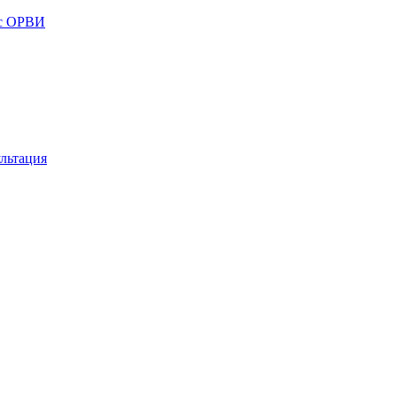
 с ОРВИ
льтация