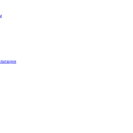
м
льтации