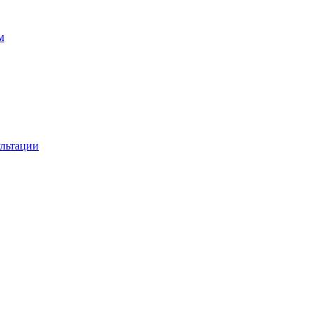
м
льтации