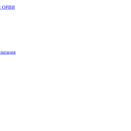
 с ОРВИ
льтация