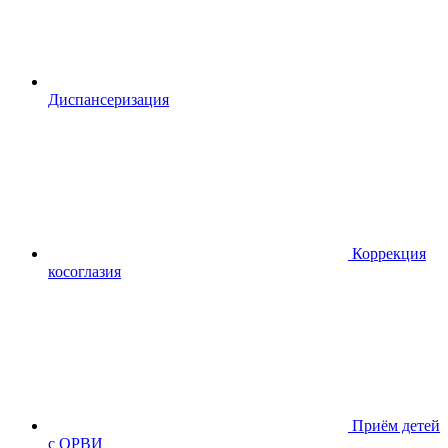
Диспансериза
ция
Коррекция
косоглазия
Приём детей
с ОРВИ