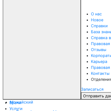
Цветной бульвар
ул. Трубная, 35
О нас
Новое
Ломоносовский
Справки
База знан
Ломоносовский проспект, д.7, к.5
Справка в
Октябрьское поле
Правовая
Отзывы
ул. Маршала Бирюзова, 4к1
Корпорат
Карьера
Хамовники
Правовая
Комсомольский проспект, 32
Контакты
Отделени
Павелецкая
Записаться
Дербеневская улица, дом 6
Отправить да
Можайский
Врачи
Услуги