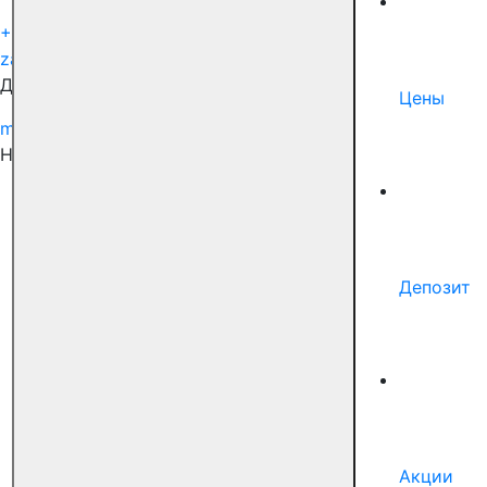
+7 (495) 150-99-51
zabota@docdeti.ru
Для сотрудничества
Цены
marketing@docdeti.ru
Наши соцсети
Депозит
Акции