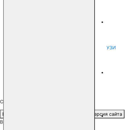
УЗИ
Специальные возможности
Версия для слабовидящих
Обычная версия сайта
Все клиники