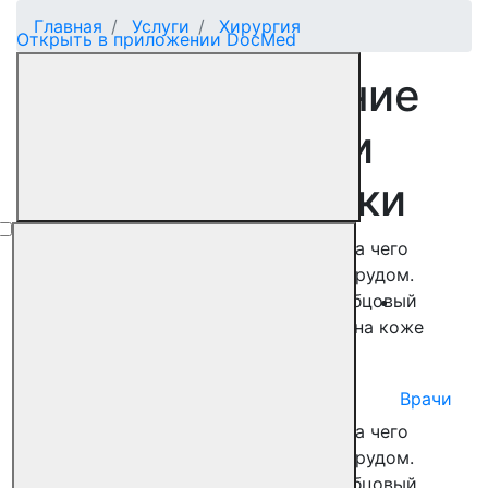
Главная
Услуги
Хирургия
Открыть в приложении DocMed
Фимоз. Обрезание
крайней плоти и
пластика уздечки
Фимоз — сужение крайней плоти, из-за чего
головка полового члена выводится с трудом.
Операция показана, если у ребёнка рубцовый
фимоз — из-за травм или воспалений на коже
сформировались рубцы
Записаться на приём
Врачи
Фимоз — сужение крайней плоти, из-за чего
головка полового члена выводится с трудом.
Операция показана, если у ребёнка рубцовый