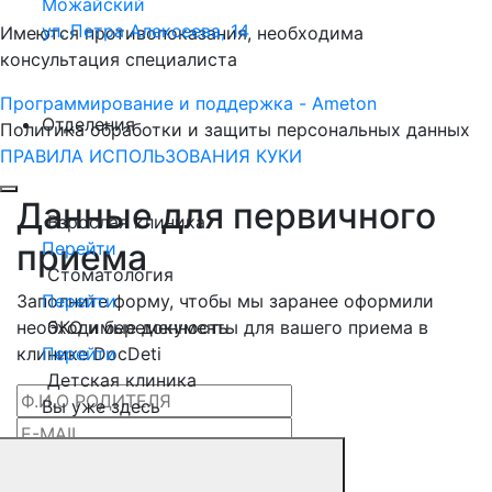
Можайский
ул. Петра Алексеева, 14
Имеются противопоказания, необходима
консультация специалиста
Программирование и поддержка - Ameton
Отделения
Политика обработки и защиты
персональных
данных
ПРАВИЛА ИСПОЛЬЗОВАНИЯ КУКИ
Данные для первичного
Взрослая клиника
приема
Перейти
Стоматология
Заполните форму, чтобы мы заранее оформили
Перейти
необходимые документы для вашего приема в
ЭКО и беременность
клинике DocDeti
Перейти
Детская клиника
Вы уже здесь