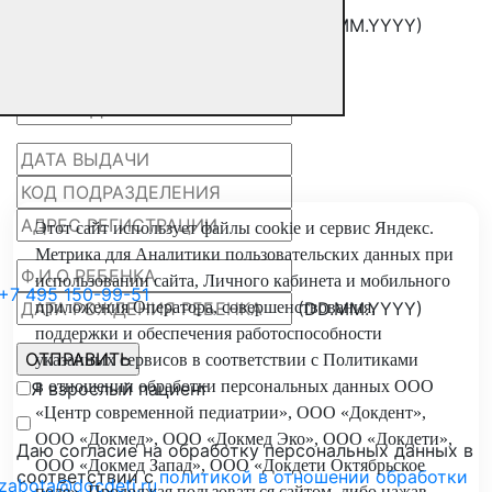
(DD.MM.YYYY)
Этот сайт использует файлы
cookie
и
сервис Яндекс.
Метрика
для Аналитики пользовательских данных при
использовании сайта, Личного кабинета и мобильного
+7 495 150-99-51
(DD.MM.YYYY)
приложения Оператора, совершенствования,
поддержки и обеспечения работоспособности
указанных сервисов в соответствии с
Политиками
в отношении обработки персональных
данных ООО
Я взрослый пациент
«Центр современной педиатрии», ООО «Докдент»,
ООО «Докмед», ООО «Докмед Эко», ООО «Докдети»,
Даю согласие на обработку персональных данных в
ООО «Докмед Запад», ООО «Докдети Октябрьское
соответствии с
политикой в отношении обработки
zabota@docdeti.ru
поле». Продолжая пользоваться сайтом, либо нажав