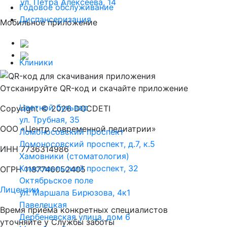
ул. Петра Алексеева, 14
Годовое обслуживание
Диспансеризация
Мобильное приложение
Клиники
Отсканируйте
QR-код
и скачайте приложение
Цветной бульвар
Copyright © 2026 DOCDETI
ул. Трубная, 35
ООО «Центр современной педиатрии»
Ломоносовский проспект
Ломоносовский проспект, д.7, к.5
ИНН 7736314986
Хамовники (стоматология)
Комсомольский проспект, 32
ОГРН 1187746052405
Октябрьское поле
Лицензии
ул. Маршала Бирюзова, 4к1
Павелецкая
Время приёма конкретных специалистов
Дербеневская улица, дом 6
уточняйте у Службы заботы