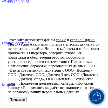
+7 495 150-99-51
Этот сайт использует файлы
cookie
и
сервис Яндекс.
zabota@docdeti.ru
Метрика
для Аналитики пользовательских данных при
использовании сайта, Личного кабинета и мобильного
приложения Оператора, совершенствования,
поддержки и обеспечения работоспособности
указанных сервисов в соответствии с
Политиками
в отношении обработки персональных
данных ООО
«Центр современной педиатрии», ООО «Докдент»,
ООО «Докмед», ООО «Докмед Эко», ООО «Докдети»,
ООО «Докмед Запад», ООО «Докдети Октябрьское
поле». Продолжая пользоваться сайтом, либо нажав
telegram
кнопку «Принимаю», вы даёте осознанное согласие
на обработку ваших персональных данных.
Принимаю