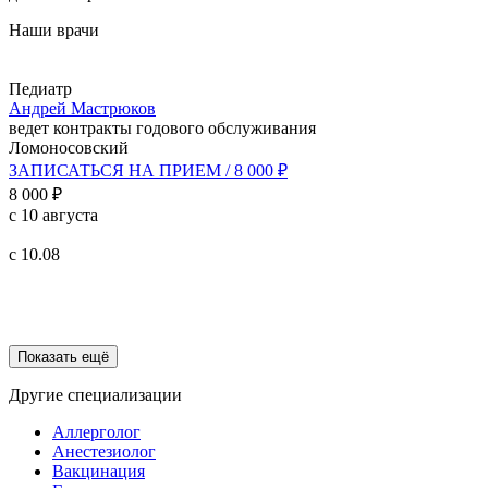
Наши врачи
Педиатр
Д
Андрей Мастрюков
О
ведет контракты годового обслуживания
в
Ломоносовский
О
ЗАПИСАТЬСЯ НА ПРИЕМ / 8 000 ₽
8 000 ₽
с 10 августа
8
с
с 10.08
с
Показать ещё
Другие специализации
Аллерголог
Анестезиолог
Вакцинация