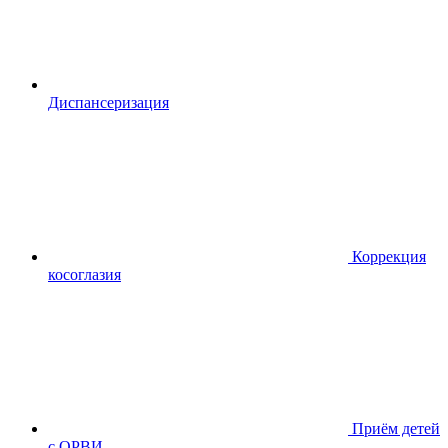
Диспансериза
ция
Коррекция
косоглазия
Приём детей
с ОРВИ