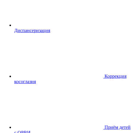
Диспансериза
ция
Коррекция
косоглазия
Приём детей
с ОРВИ