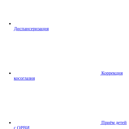
Диспансериза
ция
Коррекция
косоглазия
Приём детей
с ОРВИ