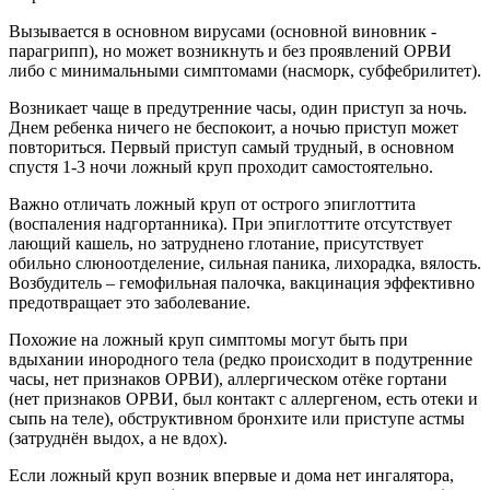
Вызывается в основном вирусами (основной виновник -
парагрипп), но может возникнуть и без проявлений ОРВИ
либо с минимальными симптомами (насморк, субфебрилитет).
Возникает чаще в предутренние часы, один приступ за ночь.
Днем ребенка ничего не беспокоит, а ночью приступ может
повториться. Первый приступ самый трудный, в основном
спустя 1-3 ночи ложный круп проходит самостоятельно.
Важно отличать ложный круп от острого эпиглоттита
(воспаления надгортанника). При эпиглоттите отсутствует
лающий кашель, но затруднено глотание, присутствует
обильно слюноотделение, сильная паника, лихорадка, вялость.
Возбудитель – гемофильная палочка, вакцинация эффективно
предотвращает это заболевание.
Похожие на ложный круп симптомы могут быть при
вдыхании инородного тела (редко происходит в подутренние
часы, нет признаков ОРВИ), аллергическом отёке гортани
(нет признаков ОРВИ, был контакт с аллергеном, есть отеки и
сыпь на теле), обструктивном бронхите или приступе астмы
(затруднён выдох, а не вдох).
Если ложный круп возник впервые и дома нет ингалятора,